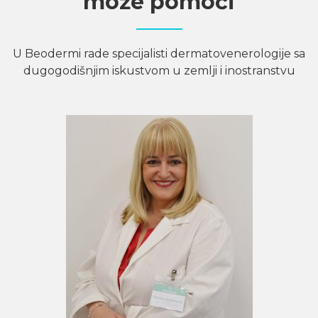
može pomoći
U Beodermi rade specijalisti dermatovenerologije sa
dugogodišnjim iskustvom u zemlji i inostranstvu