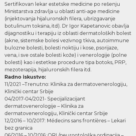
Sertifikovan lekar estetske medicine po rešenju
Ministarstva zdravlja u oblasti anti-age medicine
(injektovanja hijaluronskih filera, ubrizgavanje
botulinum toksina, itd). Dr Igor Kapetanovic obavlja
dijagnostiku i terapiju iz oblasti dermatoloških bolest
(akne, sistemske bolesi vezivnog tkiva, autoimmune
bulozne bolesti, bolesti noktiju i kose, psorijaze,
vena, i sve ostale bolesti kože) i venerologije (polne
bolesti) kao i estetkse procedure tipa botoks, PRP,
mezoterapija, hijaluronskih filera itd.
Radno iskustvo:
11/2021 –Trenutno: Klinika za dermatovenerologiju,
Klinički centar Srbije
04/2017-04/2021- Specijalizacijant
dermatovenerologije – Klinika za
dermatovenerologiju, Klinički centar Srbije
12/2016 – 10/2017: Médecins sans frontières – Lekari
bez granica
06/2016 – 10/2016: ORL/neurootološka ordinacija –