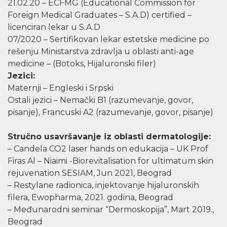
21.02.20 – ECFMG (Educational Commission for
Foreign Medical Graduates – S.A.D) certified –
licenciran lekar u S.A.D
07/2020 – Sertifikovan lekar estetske medicine po
rešenju Ministarstva zdravlja u oblasti anti-age
medicine – (Botoks, Hijaluronski filer)
Jezici:
Maternji – Engleski i Srpski
Ostali jezici – Nemački B1 (razumevanje, govor,
pisanje), Francuski A2 (razumevanje, govor, pisanje)
Stručno usavršavanje iz oblasti dermatologije:
– Candela CO2 laser hands on edukacija – UK Prof
Firas Al – Niaimi -Biorevitalisation for ultimatum skin
rejuvenation SESIAM, Jun 2021, Beograd
– Restylane radionica, injektovanje hijaluronskih
filera, Ewopharma, 2021. godina, Beograd
– Međunarodni seminar “Dermoskopija”, Mart 2019.,
Beograd