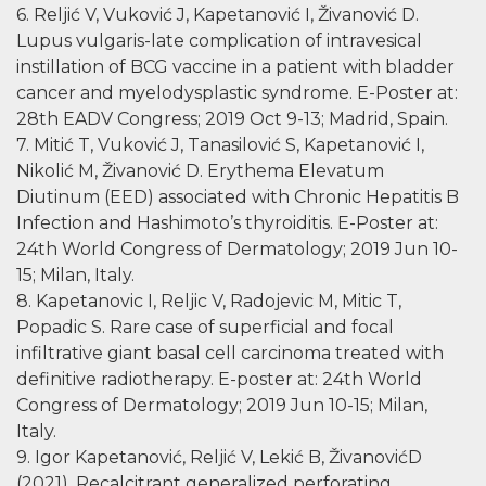
6. Reljić V, Vuković J, Kapetanović I, Živanović D.
Lupus vulgaris-late complication of intravesical
instillation of BCG vaccine in a patient with bladder
cancer and myelodysplastic syndrome. E-Poster at:
28th EADV Congress; 2019 Oct 9-13; Madrid, Spain.
7. Mitić T, Vuković J, Tanasilović S, Kapetanović I,
Nikolić M, Živanović D. Erythema Elevatum
Diutinum (EED) associated with Chronic Hepatitis B
Infection and Hashimoto’s thyroiditis. E-Poster at:
24th World Congress of Dermatology; 2019 Jun 10-
15; Milan, Italy.
8. Kapetanovic I, Reljic V, Radojevic M, Mitic T,
Popadic S. Rare case of superficial and focal
infiltrative giant basal cell carcinoma treated with
definitive radiotherapy. E-poster at: 24th World
Congress of Dermatology; 2019 Jun 10-15; Milan,
Italy.
9. Igor Kapetanović, Reljić V, Lekić B, ŽivanovićD
(2021). Recalcitrant generalized perforating