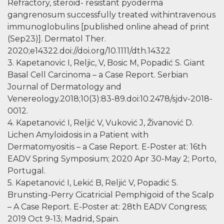
Refractory, steroid- resistant pyoderma
gangrenosum successfully treated withintravenous
immunoglobulins [published online ahead of print
(Sep23)]. Dermatol Ther.
2020;e14322.doi://doi.org/10.1111/dth.14322
3. Kapetanovic I, Reljic, V, Bosic M, Popadić S. Giant
Basal Cell Carcinoma – a Case Report. Serbian
Journal of Dermatology and
Venereology.2018;10(3):83-89.doi:10.2478/sjdv-2018-
0012.
4. Kapetanović I, Reljić V, Vuković J, Živanović D.
Lichen Amyloidosis in a Patient with
Dermatomyositis – a Case Report. E-Poster at: 16th
EADV Spring Symposium; 2020 Apr 30-May 2; Porto,
Portugal.
5. Kapetanović I, Lekić B, Reljić V, Popadić S.
Brunsting-Perry Cicatricial Pemphigoid of the Scalp
– A Case Report. E-Poster at: 28th EADV Congress;
2019 Oct 9-13; Madrid, Spain.